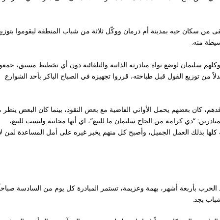
 من سكان حيه بمدينة أم درمان ووكّل ثلاثة من شباب المنطقة ليقوموا بتوزيع
يطة منه.
كلهم سليمان لوضع نواة مبادرته الذاتية والتلقائية دون أي تخطيط مسبق، جمعو
ً من توزيع الفول قبل طباخته، قرروا تجهيزه في الصباح الباكر بأحد الشوارع
دهم، كان بعضهم يحمل الأواني الفاضية مع بعض النقود، بينما كان البعض ينظر 
درين: “دي كرامة من الحاج سليمان ما للبيع”، اي أنها مجانية وليست للبيع،
ة كلها بذلك العمل الجميل، وأصبح كل منهم يخبر غيره على أمل المساعدة لمن لا
ه المبادرة في منتصف آب أغسطس 2023، بعد الحرب بأربعة أشهر، بهمة وعزيمة، تستمر المبادرة كل يوم من السادسة صباحاً
شباب بجد.