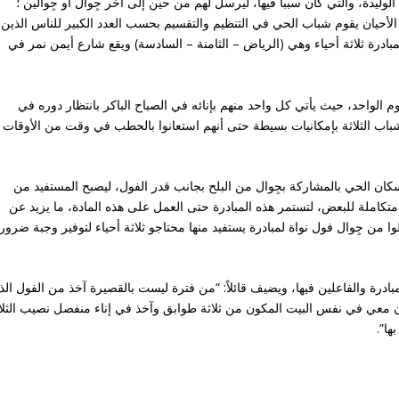
لوليدة، والتي كان سبباً فيها، ليرسل لهم من حين إلى آخر جِوال أو جِوالين ؛
لأحيان يقوم شباب الحي في التنظيم والتقسيم بحسب العدد الكبير للناس الذين
درة ثلاثة أحياء وهي (الرياض – الثامنة – السادسة) ويقع شارع أيمن نمر في
ا بين 40 الى 60 شخصاً في اليوم الواحد، حيث يأتي كل واحد منهم بإنائه في الصباح الباكر بانتظار دوره في
باب الثلاثة بإمكانيات بسيطة حتى أنهم استعانوا بالحطب في وقت من الأوقات
ان الحي بالمشاركة بجِوال من البلح بجانب قدر الفول، ليصبح المستفيد من
 متكاملة للبعض، لتستمر هذه المبادرة حتى العمل على هذه المادة، ما يزيد عن
 من جِوال فول نواة لمبادرة يستفيد منها محتاجو ثلاثة أحياء لتوفير وجبة ضرور
درة والفاعلين فيها، ويضيف قائلاً: “من فترة ليست بالقصيرة آخذ من الفول الذ
نون معي في نفس البيت المكون من ثلاثة طوابق وآخذ في إناء منفصل نصيب الثل
ا”.