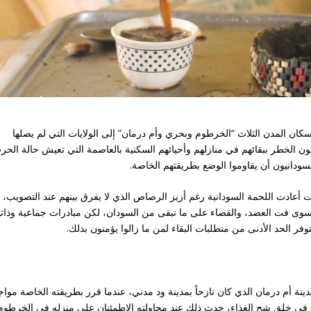
كان المدن الثلاث “الخرطوم وبحري وأم درمان” إلى الولايات التي لم يصلها
ون الخطر ببقائهم في منازلهم وأحيائهم السكنية بالعاصمة التي تعيش حالة الحر
لسودانيون أن يقاوموا الوضع بطريقتهم الخاصة.
ت أعادت اللحمة السودانية رغم أزيز الرصاص الذي لا يفرق بينهم عند التصويب،
 سوى فت العضد، والقضاء على ما تبقى من السودان، لكن مبادرات جماعية وذاتي
فر الحد الأدنى من متطلبات البقاء لمن ما زالوا يؤمنون بذلك.
نة أم درمان الذي كان نازحاً بمدينة ود مدني، عندما قرر بطريقته الخاصة مواج
ب في خلق شح الغذاء، حدث ذلك عند محاولته الاطمئنان على منزله في الخرطوم