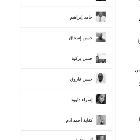
حامد إبراهيم
حسن إسحاق
ا
حسن بركية
من
حسن فاروق
إسراء داوود
كفاية أحمد آدم