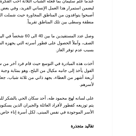
عندما علم سليمان بما فعله الشباب الثلاثة أحب الفكرة ا
ليضمن استمرار هذا العمل الإنساني الفريد، وفي بعض ا
أصبحوا يتوافدون من المناطق المجاورة حيث شملت المبا
منطقة وسطى بين تلك المناطق تقريباً.
وصل عدد المستفيدين م
الصف، وآملاً الحصول على فطور أسرته التي يجهزه الش
بسبب عدم توفر الغاز.
أخذت هذه المبادرة في التوسع حيث قام فرد آخر من سك
الفول يأخذ إلى جانبه مكيال من البلح، وهو بمثابة وجبة
أربعة أشهر من العطاء، بجهد ذاتي من ثلاثة شباب، جعلوا
لأسرهم.
على لسانه لهج محمود طه، أحد سكان الحي بالشكر للمبا
يتم توزيعه كفطور لأفراد العائلة والجيران الذين يسك
الأسر الموجودة في نفس المبنى، لكل أسرة إناء خاص به
تقاليد متجذرة