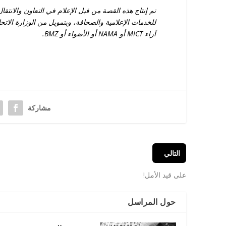
آراء MICT أو NAMA أو الأضواء أو BMZ.
مشاركة‬
التالي‬
على قيد الأمل!
حول المراسل‬