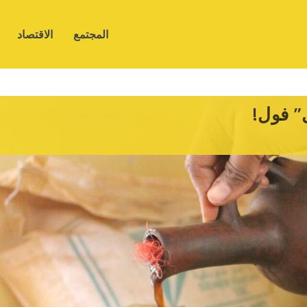
المجتمع
الاقتصاد
” فول!