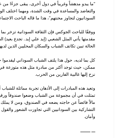
“ما يبدو مدهشاً وغريباً في دول أخرى، يبقى جزءًا من 
والتعاضد والمساعدة في وقت الشدة، ومهما اختلف الوص
السودانيون لتجاوز محنتهم”، هذا ما قاله الباحث الاجت
ووفقًا للباحث الجوكس فإن الثقافة السودانية تزخر بما ي
مقدمتها يأتي المثل الشعبي (إيد علي إيد.. تجدع بعيد) ا
الحالة تبين تكاتف الشباب والسكان المحليين الذين لديهم
كل بما لديه، حول هذا يلتف الشباب السوداني ليقدموا 
ممكن، حيث توجد أكثر من مبادرة مثل هذه متوزعة في م
نزح إليها غالبية الفارين من الحرب.
وتعيد هذه المبادرات إلى الأذهان تجربة مماثلة للشباب
تمثلت في أن مجموعة من الشباب وضعوا صندوقاً ورقياً خ
مالاً فائضاً عن حاجته يضعه في الصندوق، ومن لا يملك
التشاركية بين السودانيين التي تجاوزت الشعور والقول إ
وأمان.
ـــ ــــــــ