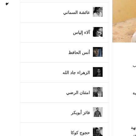
عائشة السماني
آلاء إلياس
أنس الحافظ
ب
الزهراء جاد الله
امتنان الرضي
ة
فائز أبوبكر
هة
حجوج كوكا
،