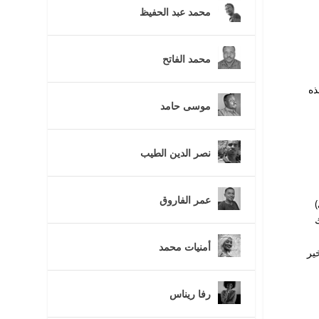
محمد عبد الحفيظ
محمد الفاتح
ذه
موسى حامد
نصر الدين الطيب
عمر الفاروق
)
ك
أمنيات محمد
ير
رفا ريناس