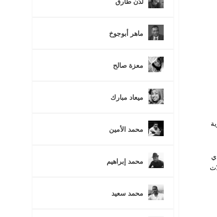
لُدَن طارق
ماهر أبوجوخ
معزة صالح
ميعاد مبارك
ية
محمد الأمين
ي
محمد إبراهيم
اث
محمد سعيد