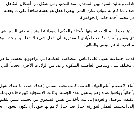
عادات وتقاليد السودانيين المتجذرة منذ القدم، وهي شكل من أشكال التكافل
ف لما قام به شباب شارع النمر، يبقى الفعل هو نفسه شاهداً على ما يفعله
ماعي محمد أحمد حامد (الجوكس).
وثق هذه القيم الأصيلة، منها الأمثلة والحكم السودانية المتداولة حتى اليوم، في
لذي يفسر بأنه إذا تكاتفت الأيادي فبمقدورها أن تفعل شيء لا تفعله يد واحدة، وه
 قدرة الدعم البدني والمالي.
خدمة اجتماعية تسهل على الناس المصاعب الحياتية التي يواجهونها بحسب ما هو
ختلف مدن ومناطق العاصمة المنكوبة وعدد من الولايات الأخرى تحديداً التي
 أثناء الاعتصام أمام القيادة العامة، كانت تحت مسمى (عندك خت.. ما عندك شيل
الياً ووقفوا عنده وهم يندهون بهذه الجملة، وكانت الاستجابة كبيرة فالذي يمل
 تكلفة التوصيل والعودة إلى بيته يأخذ من نفس الصندوق في تجسيد عملي للقيم
لى التجسيد العملي لتتوارثه أجيال بعد أجيال لا هم لها سوى أن يكون السودان بخ