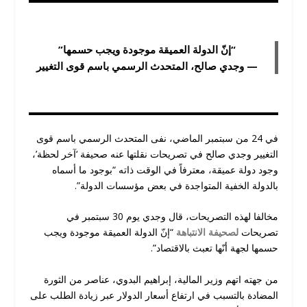
“إنّ الدولة العميقة موجودة ويجب حسمها”
— وجدي صالح، المتحدث الرسمي باسم قوى التغيير
في 24 من سبتمبر الماضي، نفى المتحدث الرسمي باسم قوى
التغيير وجدي صالح في تصريحات نقلتها عنه صحيفة ‘آخر لحظة’،
وجود دولة عميقة، معترفاً في الوقت ذاته “بوجود ما أسماه
بالدولة الخفية المتواجدة في بعض مؤسسات الدولة”.
مخالفا لهذه التصريحات، قال وجدي يوم 30 سبتمبر في
تصريحات
لصحيفة الانتباهة
“إنّ الدولة العميقة موجودة ويجب
حسمها لجهة أنّها تعبث بالاقتصاد”.
من جهته اتهم وزير المالية، إبراهيم البدوي، عناصر من الثورة
المضادة بالتسبب في ارتفاع أسعار الدولار عبر زيادة الطلب على