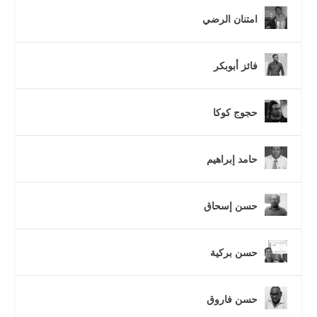
امتنان الرضي
فائز أبوبكر
حجوج كوكا
حامد إبراهيم
حسن إسحاق
حسن بركية
حسن فاروق