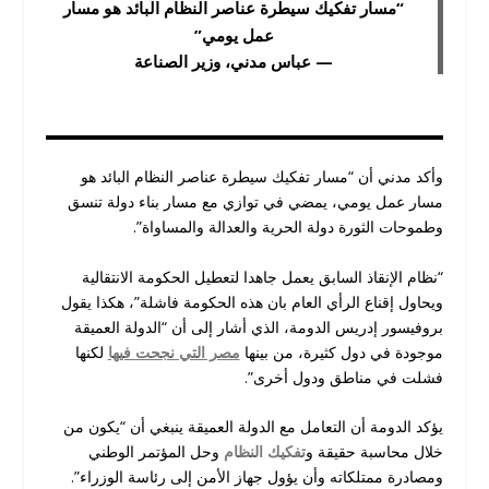
“مسار تفكيك سيطرة عناصر النظام البائد هو مسار
عمل يومي”
— عباس مدني، وزير الصناعة
وأكد مدني أن “مسار تفكيك سيطرة عناصر النظام البائد هو
مسار عمل يومي، يمضي في توازي مع مسار بناء دولة تنسق
وطموحات الثورة دولة الحرية والعدالة والمساواة”.
“نظام الإنقاذ السابق يعمل جاهدا لتعطيل الحكومة الانتقالية
ويحاول إقناع الرأي العام بان هذه الحكومة فاشلة”، هكذا يقول
بروفيسور إدريس الدومة، الذي أشار إلى أن “الدولة العميقة
موجودة في دول كثيرة، من بينها
مصر التي نجحت فيها
لكنها
فشلت في مناطق ودول أخرى”.
يؤكد الدومة أن التعامل مع الدولة العميقة ينبغي أن “يكون من
خلال محاسبة حقيقة و
تفكيك النظام
وحل المؤتمر الوطني
ومصادرة ممتلكاته وأن يؤول جهاز الأمن إلى رئاسة الوزراء”.