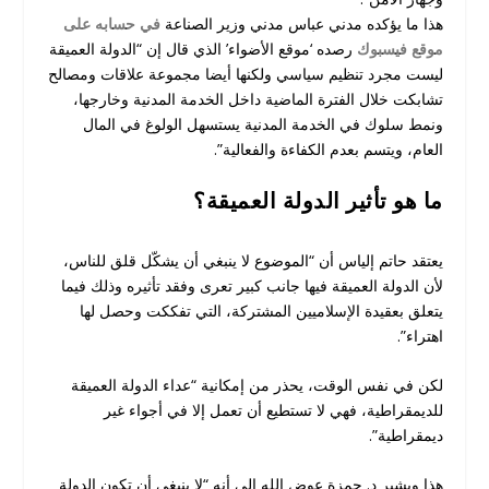
هذا ما يؤكده مدني عباس مدني وزير الصناعة
في حسابه على
موقع فيسبوك
رصده ‘موقع الأضواء’ الذي قال إن “الدولة العميقة
ليست مجرد تنظيم سياسي ولكنها أيضا مجموعة علاقات ومصالح
تشابكت خلال الفترة الماضية داخل الخدمة المدنية وخارجها،
ونمط سلوك في الخدمة المدنية يستسهل الولوغ في المال
العام، ويتسم بعدم الكفاءة والفعالية”.
ما هو تأثير الدولة العميقة؟
يعتقد حاتم إلياس أن “الموضوع لا ينبغي أن يشكّل قلق للناس،
لأن الدولة العميقة فيها جانب كبير تعرى وفقد تأثيره وذلك فيما
يتعلق بعقيدة الإسلاميين المشتركة، التي تفككت وحصل لها
اهتراء”.
لكن في نفس الوقت، يحذر من إمكانية “عداء الدولة العميقة
للديمقراطية، فهي لا تستطيع أن تعمل إلا في أجواء غير
ديمقراطية”.
هذا ويشير د. حمزة عوض الله إلى أنه “لا ينبغي أن تكون الدولة