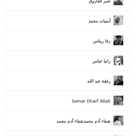
عمر الفاروق
أمنيات محمد
رفا ريناس
رانيا عباس
رفقة عبد الله
Samar Dhaif Allah
شفاء آدم محمدشفاء آدم محمد