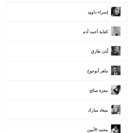
إسراء داوود
كفاية أحمد آدم
لُدَن طارق
ماهر أبوجوخ
معزة صالح
ميعاد مبارك
محمد الأمين